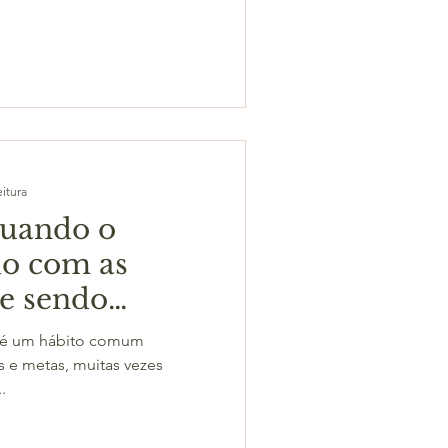
eitura
nuando o
do com as
 e sendo
sigo mesmo no
, é um hábito comum
s e metas, muitas vezes
.