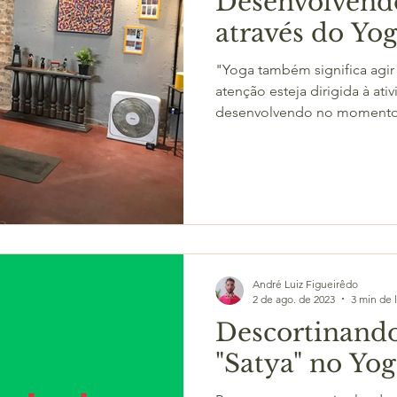
Desenvolvendo
através do Yo
"Yoga também significa agir
atenção esteja dirigida à at
desenvolvendo no momento"
André Luiz Figueirêdo
2 de ago. de 2023
3 min de l
Descortinando
"Satya" no Yog