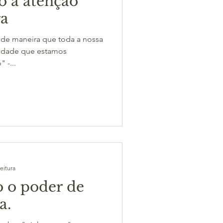
 a atenção
ga
 de maneira que toda a nossa
ividade que estamos
 -...
eitura
 o poder de
a.