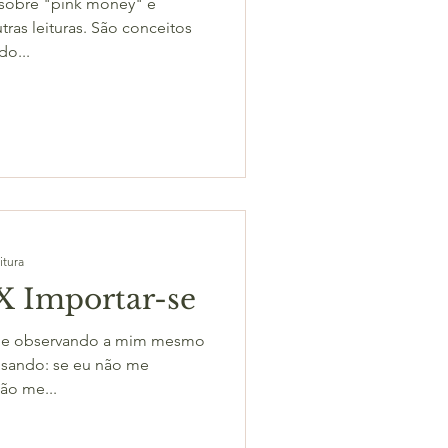
 sobre "pink money" e
ras leituras. São conceitos
o...
itura
X Importar-se
o e observando a mim mesmo
nsando: se eu não me
ão me...