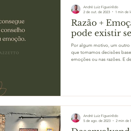
André Luiz Figueirêdo
2 de out. de 2023
1 min de l
Razão + Emoç
pode existir s
Por algum motivo, um outro
que tomamos decisões base
emoções ou nas razões. E de
André Luiz Figueirêdo
5 de ago. de 2023
2 min de l