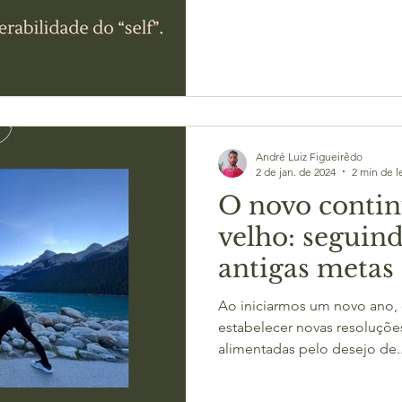
André Luiz Figueirêdo
2 de jan. de 2024
2 min de l
O novo conti
velho: seguin
antigas metas
generoso con
Ao iniciarmos um novo ano
novo ano.
estabelecer novas resoluçõe
alimentadas pelo desejo de..