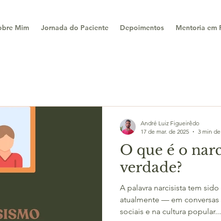
obre Mim
Jornada do Paciente
Depoimentos
Mentoria em P
André Luiz Figueirêdo
17 de mar. de 2025
3 min de 
O que é o nar
verdade?
A palavra narcisista tem sido usada com muita frequência
atualmente — em conversas d
sociais e na cultura popular...