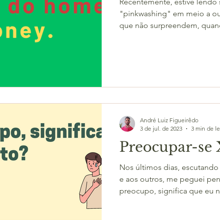
Recentemente, estive lendo
"pinkwashing" em meio a out
que não surpreendem, quand
André Luiz Figueirêdo
3 de jul. de 2023
3 min de le
Preocupar-se 
Nos últimos dias, escutand
e aos outros, me peguei pe
preocupo, significa que eu n