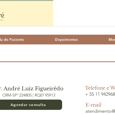
da do Paciente
Depoimentos
Men
Telefone e 
. André Luiz Figueirêdo
+ 55 11 94296
CRM-SP¹ 224805 | RQE² 95913
E-mail
Agendar consulta
atendimento@