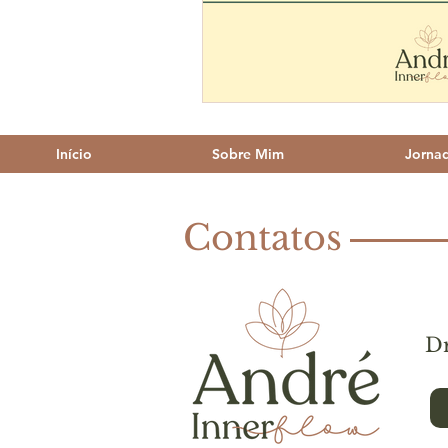
Início
Sobre Mim
Jorna
Contatos
Dr